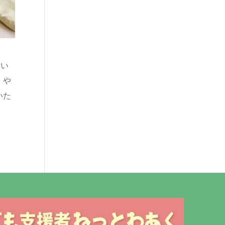
しい
、や
いた